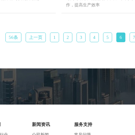
作，提高生产效率
56条
上一页
1
2
3
4
5
6
例
新闻资讯
服务支持
行业
公司新闻
常见问题