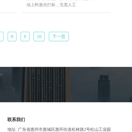
动上料激光打标，无需人工
7
8
9
10
下一页
联系我们
地址: 广东省惠州市惠城区惠环街道松林路2号松山工业园