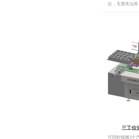
位，无需夹治具
三工位
可同时镭雕3个