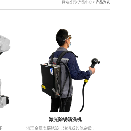
网站首页
>
产品中心
> 产品列表
激光除锈清洗机
不
清理金属表层锈迹，油污或其他杂质，