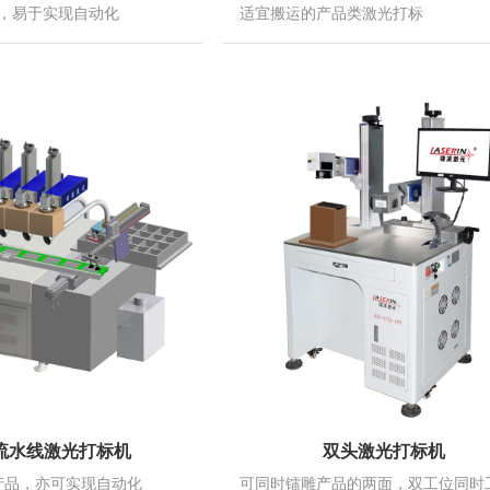
，易于实现自动化
适宜搬运的产品类激光打标
流水线激光打标机
双头激光打标机
产品，亦可实现自动化
可同时镭雕产品的两面，双工位同时