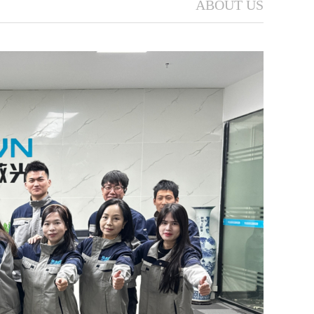
ABOUT US