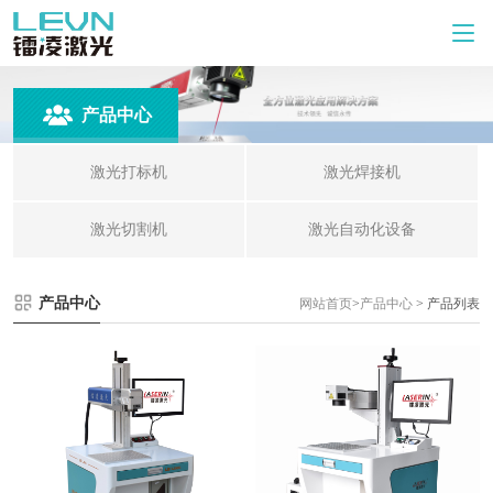
产品中心
激光打标机
激光焊接机
激光切割机
激光自动化设备
产品中心
网站首页
>
产品中心
> 产品列表