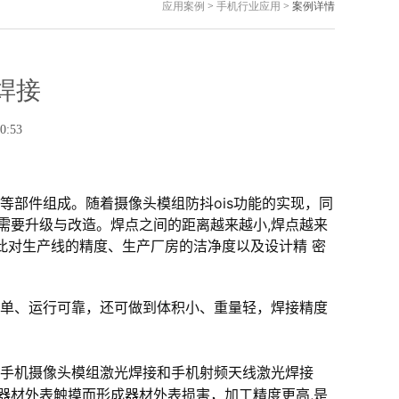
应用案例
>
手机行业应用
> 案例详情
焊接
0:53
器等部件组成。随着摄像头模组防抖ois功能的实现，同
需要升级与改造。焊点之间的距离越来越小,焊点越来
由此对生产线的精度、生产厂房的洁净度以及设计精 密
单、运行可靠，还可做到体积小、重量轻，焊接精度
手机摄像头模组激光焊接和手机射频天线激光焊接
器材外表触摸而形成器材外表损害，加工精度更高,是