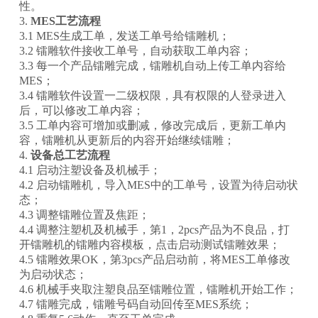
性。
3.
MES工艺流程
3.1 MES生成工单，发送工单号给镭雕机；
3.2 镭雕软件接收工单号，自动获取工单内容；
3.3 每一个产品镭雕完成，镭雕机自动上传工单内容给
MES；
3.4 镭雕软件设置一二级权限，具有权限的人登录进入
后，可以修改工单内容；
3.5 工单内容可增加或删减，修改完成后，更新工单内
容，镭雕机从更新后的内容开始继续镭雕；
4.
设备总工艺流程
4.1 启动注塑设备及机械手；
4.2 启动镭雕机，导入MES中的工单号，设置为待启动状
态；
4.3 调整镭雕位置及焦距；
4.4 调整注塑机及机械手，第1，2pcs产品为不良品，打
开镭雕机的镭雕内容模板，点击启动测试镭雕效果；
4.5 镭雕效果OK，第3pcs产品启动前，将MES工单修改
为启动状态；
4.6 机械手夹取注塑良品至镭雕位置，镭雕机开始工作；
4.7 镭雕完成，镭雕号码自动回传至MES系统；