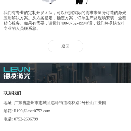
我们有专业的定制开发团队，可以根据实际的需求来量身订造的激光
应用解决方案。从方案指定，确定方案，订单生产及现场安装，全程
贴心服务。如果有需要，请拨打400-0752-499电话，我们将尽快安排
专业的人员联系您。
返回
联系我们
地址: 广东省惠州市惠城区惠环街道松林路2号松山工业园
邮箱: ll199@laser0752.com
电话: 0752-2606799