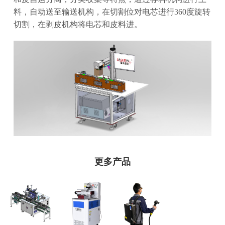
料，自动送至输送机构，在切割位对电芯进行360度旋转
切割，在剥皮机构将电芯和皮料进。
更多产品
激光焊接机
激光剥线机
激光除锈清洗机