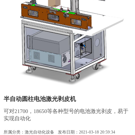
半自动圆柱电池激光剥皮机
可对21700，18650等各种型号的电池激光剥皮，易于
实现自动化
所属分类：激光自动化设备
发布日期：2021-03-18 20:59:34