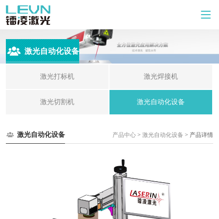
激光自动化设备
激光打标机
激光焊接机
激光切割机
激光自动化设备
激光自动化设备
产品中心
>
激光自动化设备
> 产品详情