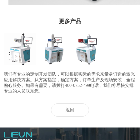
更多产品
紫外激光打标机
光纤激光打标机
CO2激光打标机
我们有专业的定制开发团队，可以根据实际的需求来量身订造的激光
应用解决方案。从方案指定，确定方案，订单生产及现场安装，全程
贴心服务。如果有需要，请拨打400-0752-499电话，我们将尽快安排
专业的人员联系您。
返回