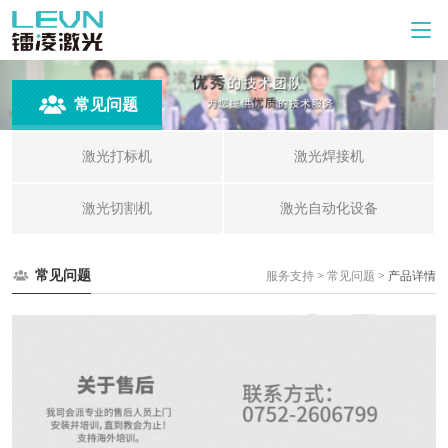
常见问题
激光打标机
激光焊接机
激光切割机
激光自动化设备
常见问题
服务支持
>
常见问题
> 产品详情