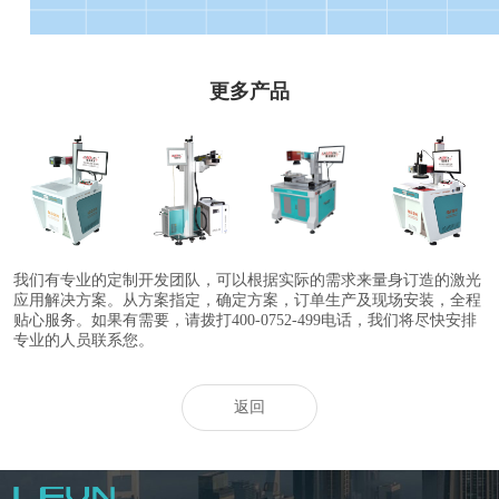
更多产品
脉宽可调激光打
流水线飞行紫外
振镜+自动移动
CCD视觉定位激
标机
激光打标机
焊接工作台
光打标机
我们有专业的定制开发团队，可以根据实际的需求来量身订造的激光
应用解决方案。从方案指定，确定方案，订单生产及现场安装，全程
贴心服务。如果有需要，请拨打400-0752-499电话，我们将尽快安排
专业的人员联系您。
返回