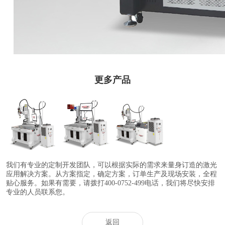
更多产品
振镜式光纤激光
YAG光纤传输激
光纤激光焊接机
焊接机
光焊接机
我们有专业的定制开发团队，可以根据实际的需求来量身订造的激光
应用解决方案。从方案指定，确定方案，订单生产及现场安装，全程
贴心服务。如果有需要，请拨打400-0752-499电话，我们将尽快安排
专业的人员联系您。
返回