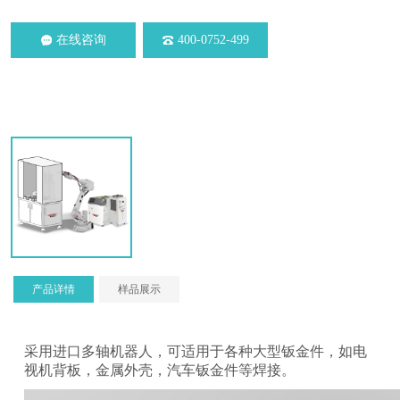
在线咨询
400-0752-499
产品详情
样品展示
采用进口多轴机器人，可适用于各种大型钣金件，如电
视机背板，金属外壳，汽车钣金件等焊接。