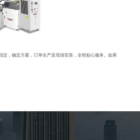
纤传输激光焊接机
指定，确定方案，订单生产及现场安装，全程贴心服务。如果