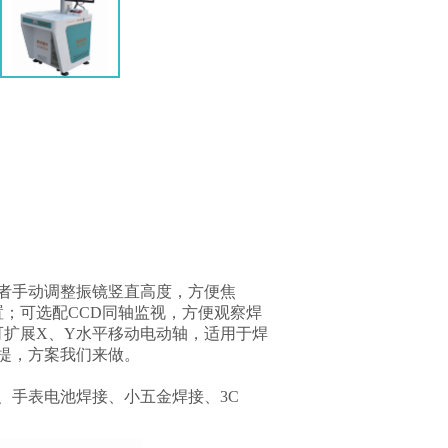
者手动调整振镜竖直高度，方便焦
；可选配CCD同轴监视，方便观察焊
可扩展X、Y水平移动电动轴，适用于焊
提，方案我们来做。
、手表电池焊接、小五金焊接、3C