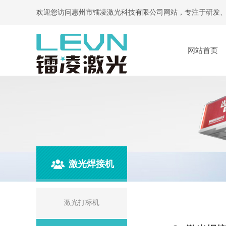
欢迎您访问惠州市镭凌激光科技有限公司网站，专注于研发
网站首页
激光焊接机
激光打标机